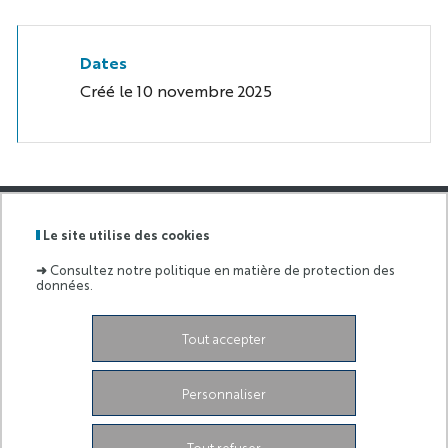
Dates
Créé le
10 novembre 2025
GRADUATE
Le site utilise des cookies
SCHOOL
Labels
Membre
OF LIFE
➜
Consultez notre politique en matière de protection des
:
de :
AND
données.
HEALTH
SCIENCES
Tout accepter
65 avenue Valrose, Campus Valrose.
06108 Nice,
France
EUR-life@univ-cotedazur.fr
Personnaliser
0489150023
instagram
linkedin
Link EUR Life
Tout refuser